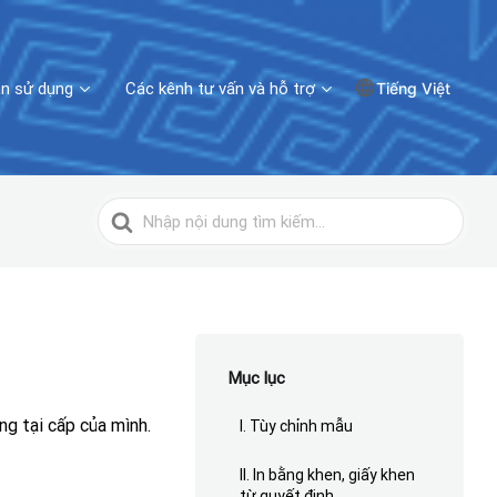
n sử dụng
Các kênh tư vấn và hỗ trợ
Tiếng Việt
Tìm
kiếm
cho
Mục lục
ng tại cấp của mình.
I. Tùy chỉnh mẫu
II. In bằng khen, giấy khen
từ quyết định